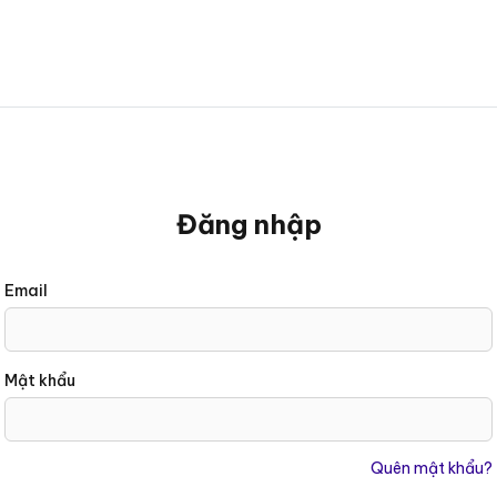
Đăng nhập
Đăng
Email
nhập
sử
dụng
Mật khẩu
địa
chỉ
email
Quên mật khẩu?
và