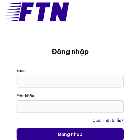
Đăng nhập
Đăng
Email
nhập
sử
dụng
địa
Mật khẩu
chỉ
email
và
Quên mật khẩu?
mật
khẩu.
Đăng nhập
Nếu