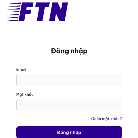
Đăng nhập
Đăng
Email
nhập
sử
dụng
địa
Mật khẩu
chỉ
email
và
Quên mật khẩu?
mật
khẩu.
Đăng nhập
Nếu